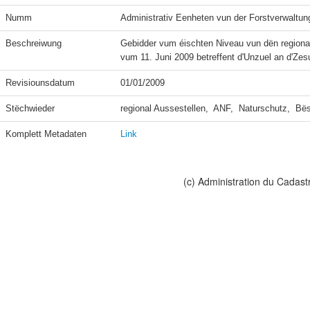
Numm
Administrativ Eenheten vun der Forstverwaltun
Beschreiwung
Gebidder vum éischten Niveau vun dën regiona
vum 11. Juni 2009 betreffent d'Unzuel an d'Z
Revisiounsdatum
01/01/2009
Stëchwieder
regional Aussestellen,  ANF,  Naturschutz,  Bë
Komplett Metadaten
Link
(c) Administration du Cadast