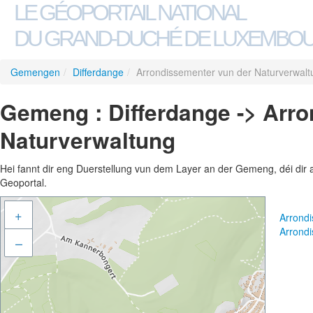
LE GÉOPORTAIL NATIONAL
DU GRAND-DUCHÉ DE LUXEMBO
Gemengen
/
Differdange
/
Arrondissementer vun der Naturverwalt
Gemeng : Differdange -> Arr
Naturverwaltung
Hei fannt dir eng Duerstellung vun dem Layer an der Gemeng, déi dir 
Geoportal.
+
Arrond
Arrond
–