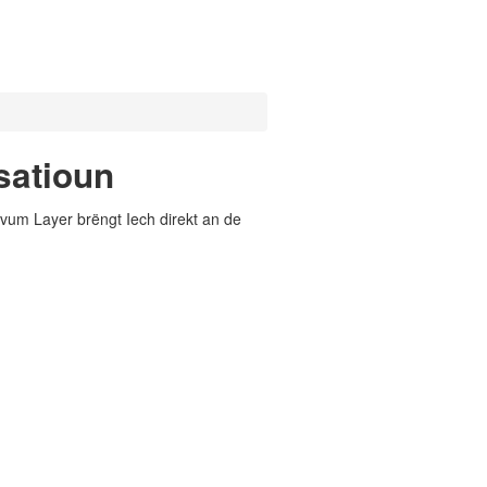
satioun
vum Layer brëngt Iech direkt an de