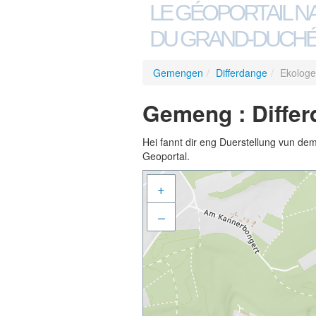
LE GÉOPORTAIL N
DU GRAND-DUCHÉ
Gemengen
/
Differdange
/
Ekolog
Gemeng : Diffe
Hei fannt dir eng Duerstellung vun de
Geoportal.
+
–