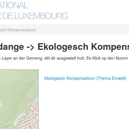
ATIONAL
 DE LUXEMBOURG
esch Kompensatioun
rdange -> Ekologesch Kompen
m Layer an der Gemeng, déi dir ausgewielt hutt. Ee Klick op den Numm 
Ekologesch Kompensatioun (Thema Emwelt)