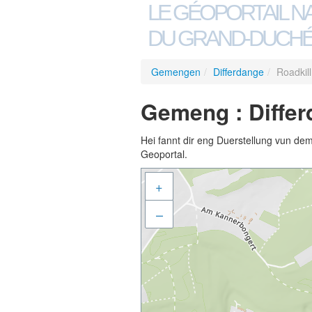
LE GÉOPORTAIL N
DU GRAND-DUCHÉ
Gemengen
/
Differdange
/
Roadkil
Gemeng : Differ
Hei fannt dir eng Duerstellung vun de
Geoportal.
+
–