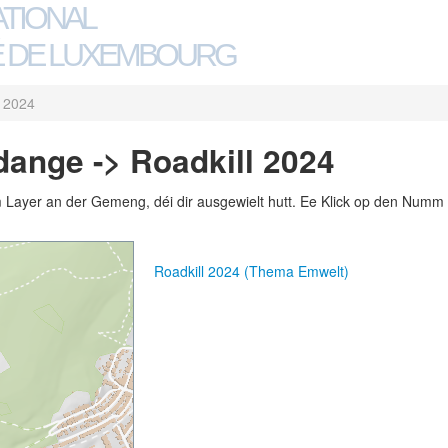
ATIONAL
 DE LUXEMBOURG
l 2024
dange -> Roadkill 2024
m Layer an der Gemeng, déi dir ausgewielt hutt. Ee Klick op den Numm 
Roadkill 2024 (Thema Emwelt)