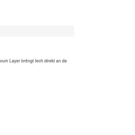
vum Layer brëngt Iech direkt an de