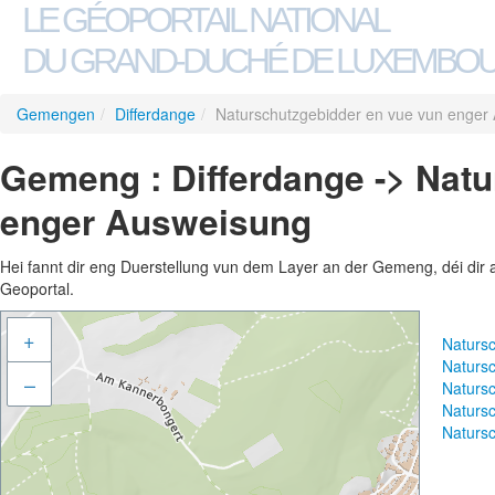
LE GÉOPORTAIL NATIONAL
DU GRAND-DUCHÉ DE LUXEMBO
Gemengen
/
Differdange
/
Naturschutzgebidder en vue vun enger
Gemeng : Differdange -> Nat
enger Ausweisung
Hei fannt dir eng Duerstellung vun dem Layer an der Gemeng, déi dir 
Geoportal.
+
Naturs
Naturs
–
Naturs
Naturs
Naturs