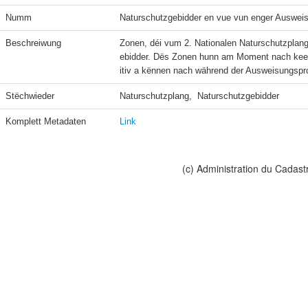
Numm
Naturschutzgebidder en vue vun enger Auswei
Beschreiwung
Zonen, déi vum 2. Nationalen Naturschutzplan
ebidder. Dës Zonen hunn am Moment nach keen 
itiv a kënnen nach während der Ausweisungspr
Stëchwieder
Naturschutzplang,  Naturschutzgebidder
Komplett Metadaten
Link
(c) Administration du Cadast