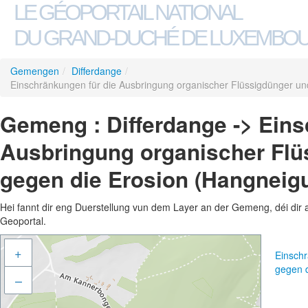
LE GÉOPORTAIL NATIONAL
DU GRAND-DUCHÉ DE LUXEMBO
Gemengen
/
Differdange
/
Einschränkungen für die Ausbringung organischer Flüssigdünger 
Gemeng : Differdange -> Eins
Ausbringung organischer Fl
gegen die Erosion (Hangneig
Hei fannt dir eng Duerstellung vun dem Layer an der Gemeng, déi dir 
Geoportal.
+
Einsch
gegen 
–