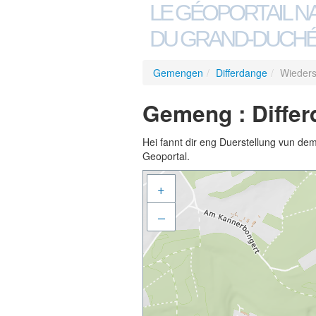
LE GÉOPORTAIL N
DU GRAND-DUCHÉ
Gemengen
/
Differdange
/
Wieders
Gemeng : Differ
Hei fannt dir eng Duerstellung vun de
Geoportal.
+
–