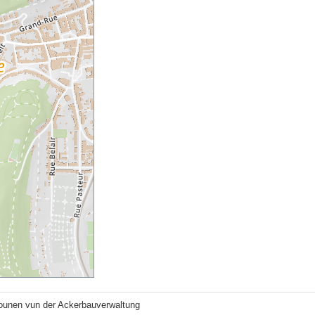
iounen vun der Ackerbauverwaltung