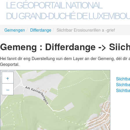
LE GÉOPORTAIL NATIONAL
DU GRAND-DUCHÉ DE LUXEMBO
Gemengen
/
Differdange
/
Siichtbar Erosiounsrillen a -grief
Gemeng : Differdange -> Siicht
Hei fannt dir eng Duerstellung vun dem Layer an der Gemeng, déi dir 
Geoportal.
+
Siichtb
Siichtb
–
Siichtb