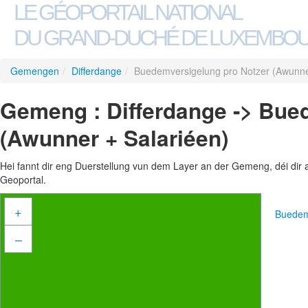
LE GÉOPORTAIL NATIONAL
DU GRAND-DUCHÉ DE LUXEMBO
Gemengen
/
Differdange
/
Buedemversigelung pro Notzer (Awunne
Gemeng : Differdange -> Bue
(Awunner + Salariéen)
Hei fannt dir eng Duerstellung vun dem Layer an der Gemeng, déi dir 
Geoportal.
+
Buedem
–