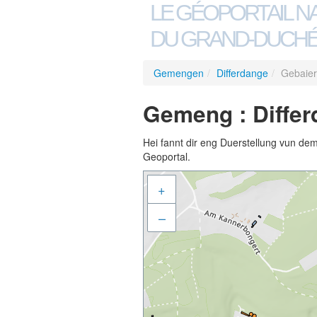
LE GÉOPORTAIL N
DU GRAND-DUCHÉ
Gemengen
/
Differdange
/
Gebaier
Gemeng : Differ
Hei fannt dir eng Duerstellung vun de
Geoportal.
+
–