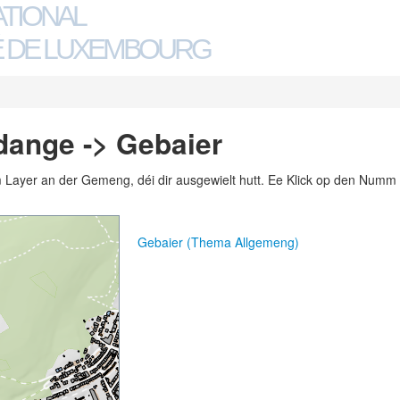
ATIONAL
 DE LUXEMBOURG
dange -> Gebaier
m Layer an der Gemeng, déi dir ausgewielt hutt. Ee Klick op den Numm 
Gebaier (Thema Allgemeng)