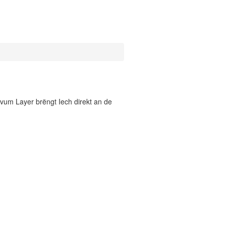
vum Layer brëngt Iech direkt an de