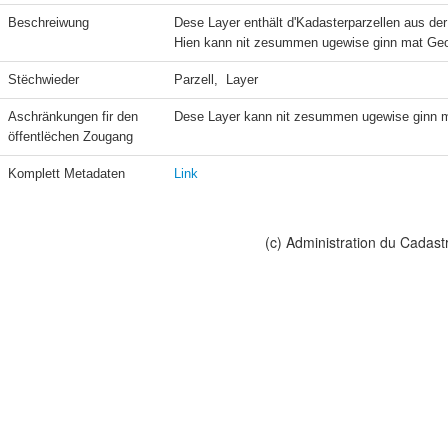
Beschreiwung
Dese Layer enthält d'Kadasterparzellen aus der
Hien kann nit zesummen ugewise ginn mat Geo
Stëchwieder
Parzell,  Layer
Aschränkungen fir den 
Dese Layer kann nit zesummen ugewise ginn m
öffentlëchen Zougang
Komplett Metadaten
Link
(c) Administration du Cadast