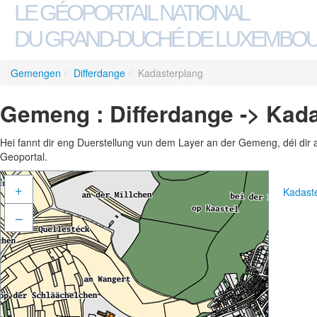
LE GÉOPORTAIL NATIONAL
DU GRAND-DUCHÉ DE LUXEMBO
Gemengen
/
Differdange
/
Kadasterplang
Gemeng : Differdange -> Kad
Hei fannt dir eng Duerstellung vun dem Layer an der Gemeng, déi dir 
Geoportal.
+
Kadast
–