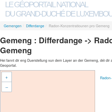
LE GÉOPORTAIL NATIONAL
DU GRAND-DUCHÉ DE LUXEMBO
Gemengen
/
Differdange
/
Radon-Konzentratiounen pro Gemeng
Gemeng : Differdange -> Rad
Gemeng
Hei fannt dir eng Duerstellung vun dem Layer an der Gemeng, déi dir 
Geoportal.
+
Radon-
–