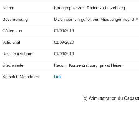
Numm
Kartographie vum Radon zu Letzebuerg
Beschreiwung
D'Donnéen sin geholl vun Miessungen iwer 3 M
Gülteg vun
01/09/2019
Valid until
01/09/2020
Revisiounsdatum
01/09/2019
Stëchwieder
Radon,  Konzentratioun,  privat Haiser
Komplett Metadaten
Link
(c) Administration du Cadast