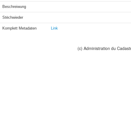
Beschreiwung
Stëchwieder
Komplett Metadaten
Link
(c) Administration du Cadast