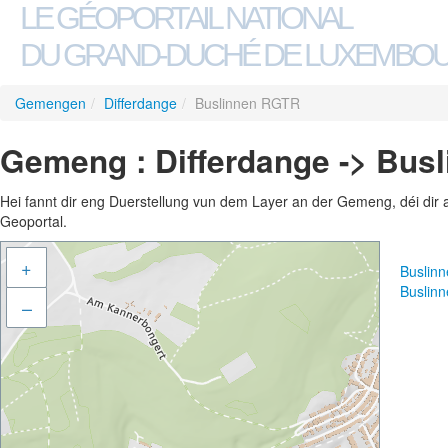
LE GÉOPORTAIL NATIONAL
DU GRAND-DUCHÉ DE LUXEMBO
Gemengen
/
Differdange
/
Buslinnen RGTR
Gemeng : Differdange -> Bus
Hei fannt dir eng Duerstellung vun dem Layer an der Gemeng, déi dir 
Geoportal.
+
Buslin
Buslin
–