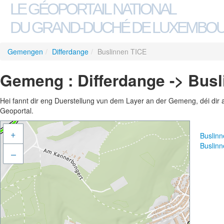
LE GÉOPORTAIL NATIONAL
DU GRAND-DUCHÉ DE LUXEMBO
Gemengen
/
Differdange
/
Buslinnen TICE
Gemeng : Differdange -> Bus
Hei fannt dir eng Duerstellung vun dem Layer an der Gemeng, déi dir 
Geoportal.
+
Buslin
Buslin
–