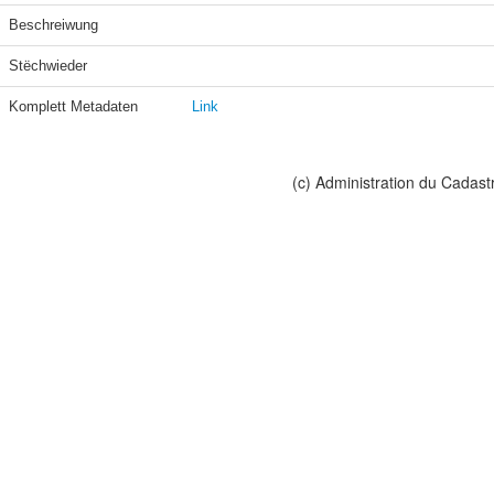
Beschreiwung
Stëchwieder
Komplett Metadaten
Link
(c) Administration du Cadast