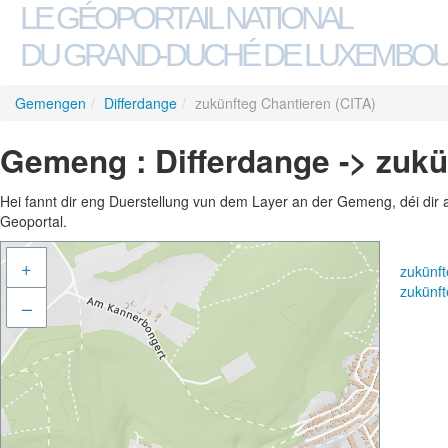
LE GÉOPORTAIL NATIONAL
DU GRAND-DUCHÉ DE LUXEMBO
Gemengen
/
Differdange
/
zukünfteg Chantieren (CITA)
Gemeng : Differdange -> zukü
Hei fannt dir eng Duerstellung vun dem Layer an der Gemeng, déi dir 
Geoportal.
+
zukünf
zukünf
–