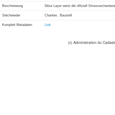
Beschreiwung
Dëse Layer weist déi offiziell Stroossechantie
Stëchwieder
Chantier,  Baustell
Komplett Metadaten
Link
(c) Administration du Cadast