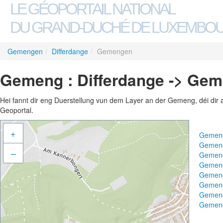
LE GÉOPORTAIL NATIONAL
DU GRAND-DUCHÉ DE LUXEMBO
Gemengen
/
Differdange
/
Gemengen
Gemeng : Differdange -> Ge
Hei fannt dir eng Duerstellung vun dem Layer an der Gemeng, déi dir 
Geoportal.
+
Gemeng
Gemeng
–
Gemeng
Gemeng
Gemen
Gemeng
Gemeng
Gemeng