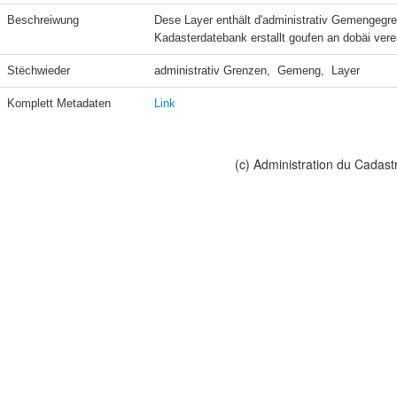
Beschreiwung
Dese Layer enthält d'administrativ Gemengegre
Kadasterdatebank erstallt goufen an dobäi vere
Stëchwieder
administrativ Grenzen,  Gemeng,  Layer
Komplett Metadaten
Link
(c) Administration du Cadast