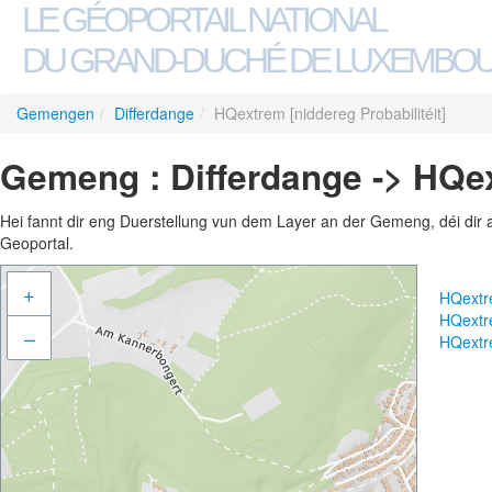
LE GÉOPORTAIL NATIONAL
DU GRAND-DUCHÉ DE LUXEMBO
Gemengen
/
Differdange
/
HQextrem [niddereg Probabilitéit]
Gemeng : Differdange -> HQext
Hei fannt dir eng Duerstellung vun dem Layer an der Gemeng, déi dir 
Geoportal.
+
HQextre
HQextre
–
HQextre