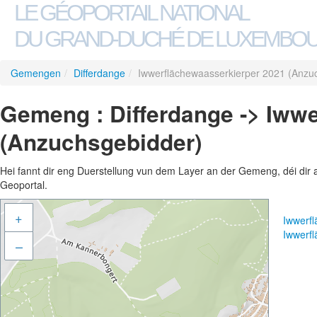
LE GÉOPORTAIL NATIONAL
DU GRAND-DUCHÉ DE LUXEMBO
Gemengen
/
Differdange
/
Iwwerflächewaasserkierper 2021 (Anzu
Gemeng : Differdange -> Iww
(Anzuchsgebidder)
Hei fannt dir eng Duerstellung vun dem Layer an der Gemeng, déi dir 
Geoportal.
+
Iwwerf
Iwwerf
–