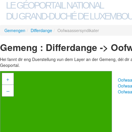
LE GÉOPORTAIL NATIONAL
DU GRAND-DUCHÉ DE LUXEMBO
Gemengen
/
Differdange
/
Oofwaassersyndikater
Gemeng : Differdange -> Oof
Hei fannt dir eng Duerstellung vun dem Layer an der Gemeng, déi dir 
Geoportal.
+
Oofwaa
Oofwaa
–
Oofwaa