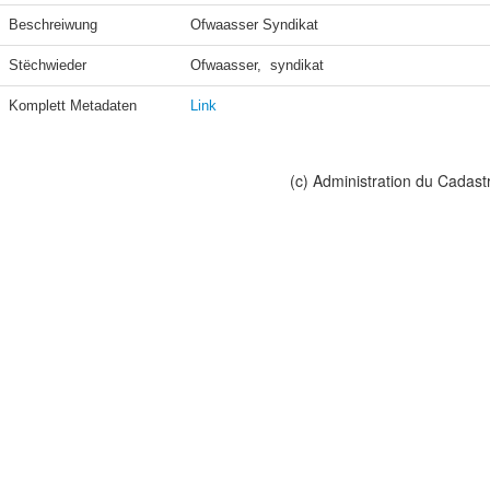
Beschreiwung
Ofwaasser Syndikat
Stëchwieder
Ofwaasser,  syndikat
Komplett Metadaten
Link
(c) Administration du Cadast