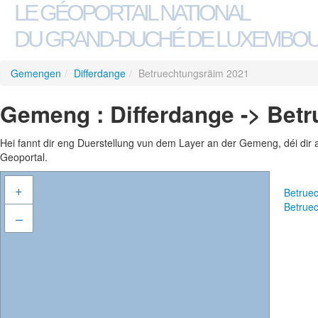
LE GÉOPORTAIL NATIONAL
DU GRAND-DUCHÉ DE LUXEMBO
Gemengen
/
Differdange
/
Betruechtungsräim 2021
Gemeng : Differdange -> Bet
Hei fannt dir eng Duerstellung vun dem Layer an der Gemeng, déi dir 
Geoportal.
+
Betrue
Betrue
–