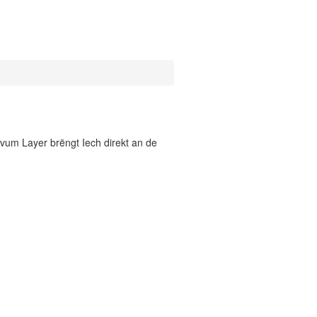
vum Layer brëngt Iech direkt an de