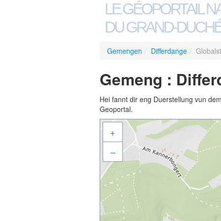
LE GÉOPORTAIL N
DU GRAND-DUCHÉ
Gemengen
/
Differdange
/
Globals
Gemeng : Differ
Hei fannt dir eng Duerstellung vun de
Geoportal.
+
–