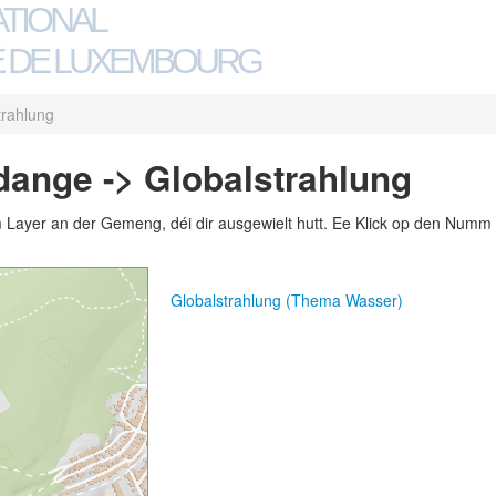
ATIONAL
 DE LUXEMBOURG
trahlung
dange -> Globalstrahlung
m Layer an der Gemeng, déi dir ausgewielt hutt. Ee Klick op den Numm 
Globalstrahlung (Thema Wasser)