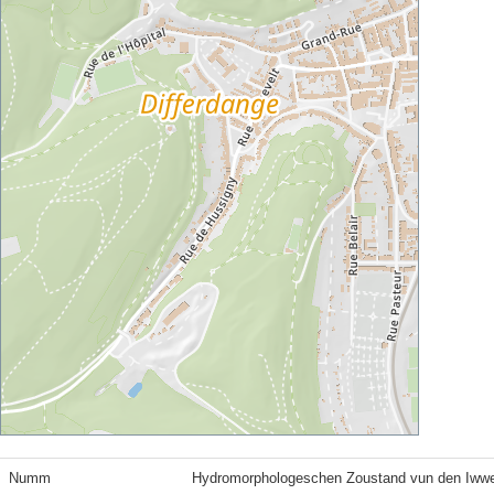
Numm
Hydromorphologeschen Zoustand vun den Iww