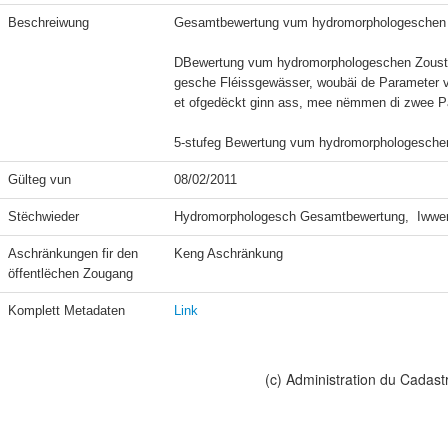
Beschreiwung
Gesamtbewertung vum hydromorphologeschen Zo
DBewertung vum hydromorphologeschen Zoustan
gesche Fléissgewässer, woubäi de Parameter vu
et ofgedëckt ginn ass, mee nëmmen di zwee Pa
Gülteg vun
08/02/2011
Stëchwieder
Hydromorphologesch Gesamtbewertung,  Iwwerf
Aschränkungen fir den 
Keng Aschränkung
öffentlëchen Zougang
Komplett Metadaten
Link
(c) Administration du Cadast