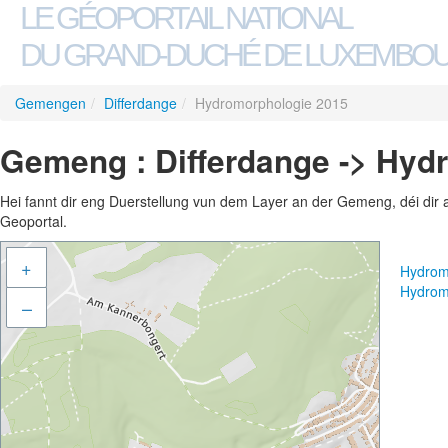
LE GÉOPORTAIL NATIONAL
DU GRAND-DUCHÉ DE LUXEMBO
Gemengen
/
Differdange
/
Hydromorphologie 2015
Gemeng : Differdange -> Hyd
Hei fannt dir eng Duerstellung vun dem Layer an der Gemeng, déi dir 
Geoportal.
+
Hydrom
Hydrom
–