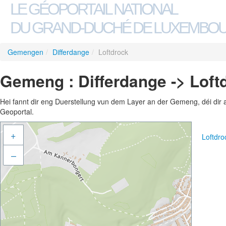
LE GÉOPORTAIL NATIONAL
DU GRAND-DUCHÉ DE LUXEMBO
Gemengen
/
Differdange
/
Loftdrock
Gemeng : Differdange -> Loft
Hei fannt dir eng Duerstellung vun dem Layer an der Gemeng, déi dir 
Geoportal.
+
Loftdr
–