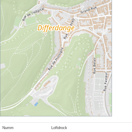
Numm
Loftdrock