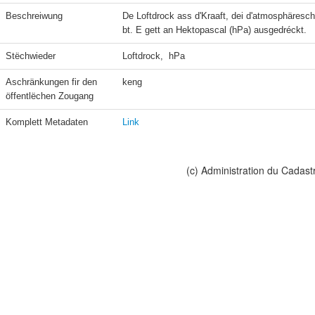
Beschreiwung
De Loftdrock ass d'Kraaft, dei d'atmosphäres
bt. E gett an Hektopascal (hPa) ausgedréckt.
Stëchwieder
Loftdrock,  hPa
Aschränkungen fir den 
keng
öffentlëchen Zougang
Komplett Metadaten
Link
(c) Administration du Cadast