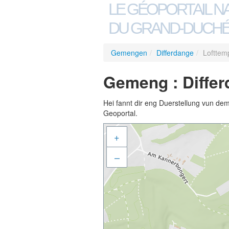
LE GÉOPORTAIL N
DU GRAND-DUCHÉ
Gemengen
/
Differdange
/
Lofttem
Gemeng : Differ
Hei fannt dir eng Duerstellung vun de
Geoportal.
+
–