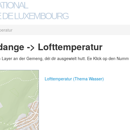
ATIONAL
 DE LUXEMBOURG
peratur
dange -> Lofttemperatur
m Layer an der Gemeng, déi dir ausgewielt hutt. Ee Klick op den Numm 
Lofttemperatur (Thema Wasser)