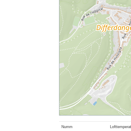
Numm
Lofttemperat