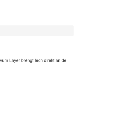
vum Layer brëngt Iech direkt an de