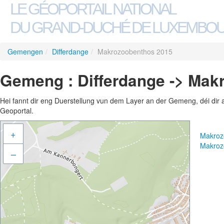
LE GÉOPORTAIL NATIONAL
DU GRAND-DUCHÉ DE LUXEMBO
Gemengen
/
Differdange
/
Makrozoobenthos 2015
Gemeng : Differdange -> Mak
Hei fannt dir eng Duerstellung vun dem Layer an der Gemeng, déi dir 
Geoportal.
+
Makroz
Makroz
–