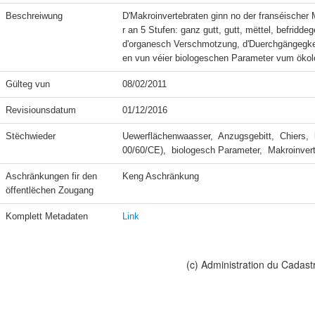
Beschreiwung
D'Makroinvertebraten ginn no der franséischer
r an 5 Stufen: ganz gutt, gutt, mëttel, befridd
d'organesch Verschmotzung, d'Duerchgängegkee
en vun véier biologeschen Parameter vum öko
Gülteg vun
08/02/2011
Revisiounsdatum
01/12/2016
Stëchwieder
Uewerflächenwaasser,  Anzugsgebitt,  Chiers,  
00/60/CE),  biologesch Parameter,  Makroinver
Aschränkungen fir den 
Keng Aschränkung
öffentlëchen Zougang
Komplett Metadaten
Link
(c) Administration du Cadast