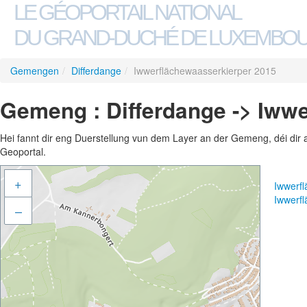
LE GÉOPORTAIL NATIONAL
DU GRAND-DUCHÉ DE LUXEMBO
Gemengen
/
Differdange
/
Iwwerflächewaasserkierper 2015
Gemeng : Differdange -> Iww
Hei fannt dir eng Duerstellung vun dem Layer an der Gemeng, déi dir 
Geoportal.
+
Iwwerf
Iwwerf
–