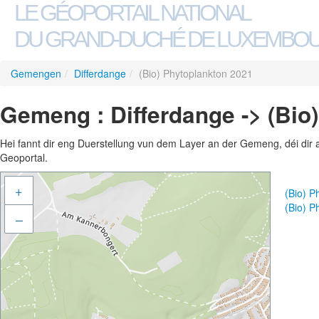
LE GÉOPORTAIL NATIONAL
DU GRAND-DUCHÉ DE LUXEMBO
Gemengen
/
Differdange
/
(Bio) Phytoplankton 2021
Gemeng : Differdange -> (Bio
Hei fannt dir eng Duerstellung vun dem Layer an der Gemeng, déi dir 
Geoportal.
+
(Bio) 
(Bio) 
–