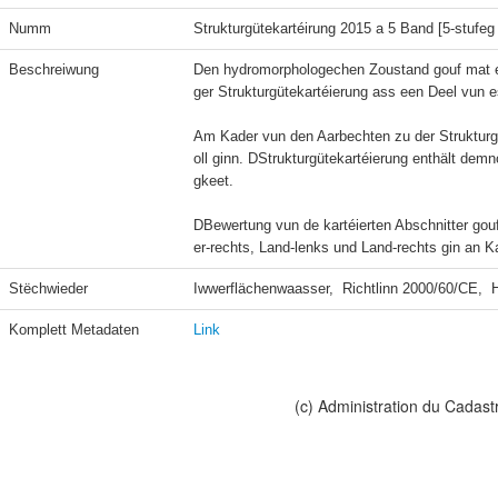
Numm
Strukturgütekartéirung 2015 a 5 Band [5-stufe
Beschreiwung
Den hydromorphologechen Zoustand gouf mat en
ger Strukturgütekartéierung ass een Deel vun e
Am Kader vun den Aarbechten zu der Strukturg
oll ginn. DStrukturgütekartéierung enthält de
gkeet.

DBewertung vun de kartéierten Abschnitter gou
er-rechts, Land-lenks und Land-rechts gin an K
Stëchwieder
Iwwerflächenwaasser,  Richtlinn 2000/60/CE,  
Komplett Metadaten
Link
(c) Administration du Cadast