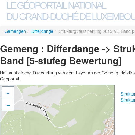
LE GÉOPORTAIL NATIONAL
DU GRAND-DUCHÉ DE LUXEMBO
Gemengen
/
Differdange
/
Strukturgütekartéirung 2015 a 5 Band [
Gemeng : Differdange -> Stru
Band [5-stufeg Bewertung]
Hei fannt dir eng Duerstellung vun dem Layer an der Gemeng, déi dir 
Geoportal.
+
Struktu
Struktu
–