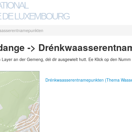
ATIONAL
 DE LUXEMBOURG
aasserentnamepunkten
rdange -> Drénkwaasserentna
m Layer an der Gemeng, déi dir ausgewielt hutt. Ee Klick op den Numm 
Drénkwaasserentnamepunkten (Thema Wasse