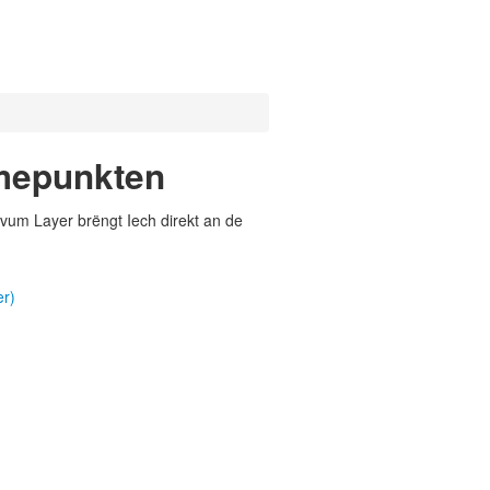
mepunkten
vum Layer brëngt Iech direkt an de
r)