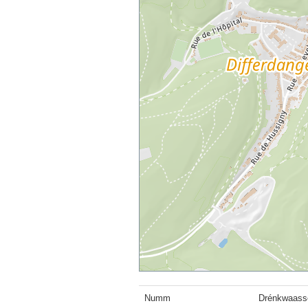
Numm
Drénkwaass