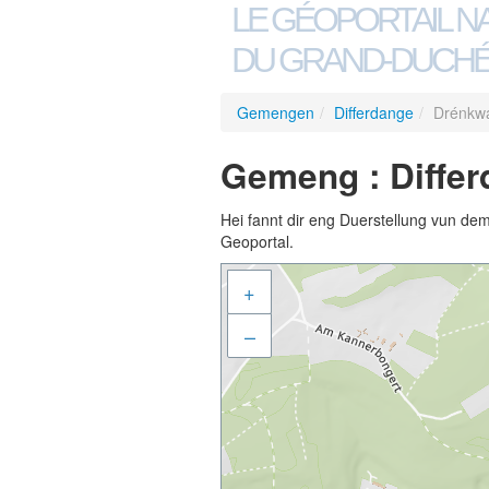
LE GÉOPORTAIL N
DU GRAND-DUCHÉ
Gemengen
/
Differdange
/
Drénkw
Gemeng : Diffe
Hei fannt dir eng Duerstellung vun de
Geoportal.
+
–