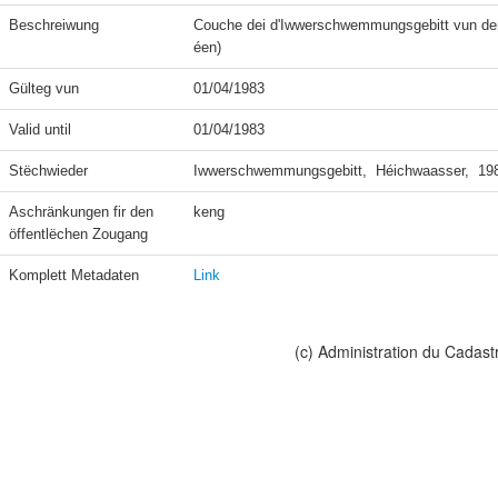
Beschreiwung
Couche dei d'Iwwerschwemmungsgebitt vun dem
éen)
Gülteg vun
01/04/1983
Valid until
01/04/1983
Stëchwieder
Iwwerschwemmungsgebitt,  Héichwaasser,  198
Aschränkungen fir den 
keng
öffentlëchen Zougang
Komplett Metadaten
Link
(c) Administration du Cadast