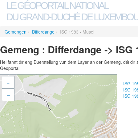
LE GÉOPORTAIL NATIONAL
DU GRAND-DUCHÉ DE LUXEMBO
Gemengen
/
Differdange
/
ISG 1983 - Musel
Gemeng : Differdange -> ISG 
Hei fannt dir eng Duerstellung vun dem Layer an der Gemeng, déi dir 
Geoportal.
+
ISG 19
ISG 19
–
ISG 19