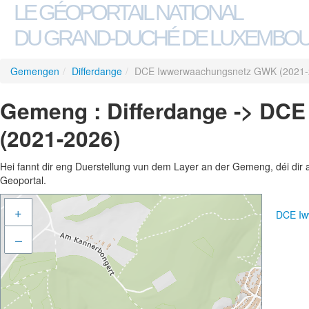
LE GÉOPORTAIL NATIONAL
DU GRAND-DUCHÉ DE LUXEMBO
Gemengen
/
Differdange
/
DCE Iwwerwaachungsnetz GWK (2021-
Gemeng : Differdange -> D
(2021-2026)
Hei fannt dir eng Duerstellung vun dem Layer an der Gemeng, déi dir 
Geoportal.
+
DCE Iw
–