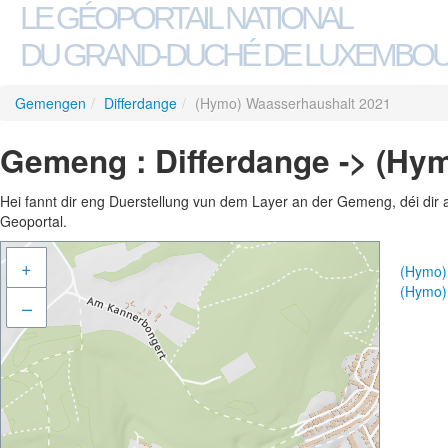
LE GÉOPORTAIL NATIONAL
DU GRAND-DUCHÉ DE LUXEMBO
Gemengen
/
Differdange
/
(Hymo) Waasserhaushalt 2021
Gemeng : Differdange -> (Hy
Hei fannt dir eng Duerstellung vun dem Layer an der Gemeng, déi dir 
Geoportal.
+
(Hymo)
(Hymo)
–