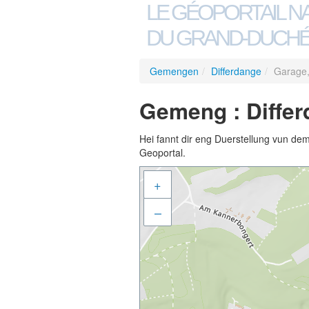
LE GÉOPORTAIL N
DU GRAND-DUCHÉ
Gemengen
/
Differdange
/
Garage, 
Gemeng : Differd
Hei fannt dir eng Duerstellung vun de
Geoportal.
+
–