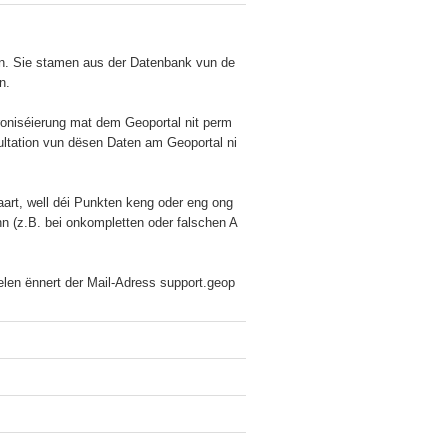
nn. Sie stamen aus der Datenbank vun de
.

hroniséierung mat dem Geoportal nit perm
ultation vun dësen Daten am Geoportal ni
art, well déi Punkten keng oder eng ong
nn (z.B. bei onkompletten oder falschen A
delen ënnert der Mail-Adress support.geop