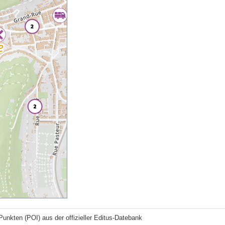
Punkten (POI) aus der offizieller Editus-Datebank