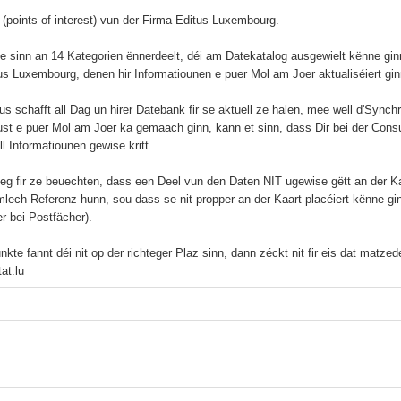
I (points of interest) vun der Firma Editus Luxembourg.

e sinn an 14 Kategorien ënnerdeelt, déi am Datekatalog ausgewielt kënne gi
us Luxembourg, denen hir Informatiounen e puer Mol am Joer aktualiséiert ginn
us schafft all Dag un hirer Datebank fir se aktuell ze halen, mee well d'Sync
ust e puer Mol am Joer ka gemaach ginn, kann et sinn, dass Dir bei der Cons
l Informatiounen gewise kritt.

eg fir ze beuechten, dass een Deel vun den Daten NIT ugewise gëtt an der Ka
lech Referenz hunn, sou dass se nit propper an der Kaart placéiert kënne gi
r bei Postfächer).

kte fannt déi nit op der richteger Plaz sinn, dann zéckt nit fir eis dat matze
at.lu