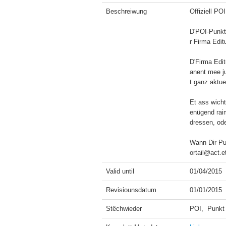
Beschreiwung
Offiziell PO
D'POI-Punkt
r Firma Edit
D'Firma Edit
anent mee j
t ganz aktuel
Et ass wicht
enügend raim
dressen, ode
Wann Dir Pun
ortail@act.et
Valid until
01/04/2015
Revisiounsdatum
01/01/2015
Stëchwieder
POI,  Punkt