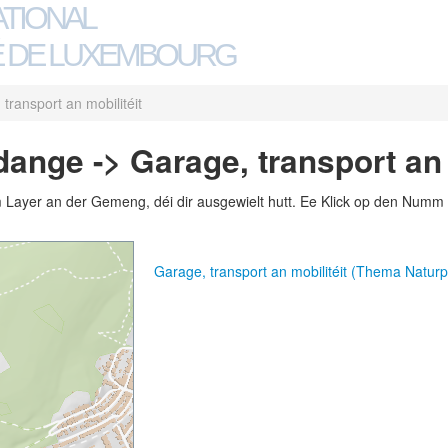
ATIONAL
 DE LUXEMBOURG
transport an mobilitéit
ange -> Garage, transport an 
m Layer an der Gemeng, déi dir ausgewielt hutt. Ee Klick op den Numm 
Garage, transport an mobilitéit (Thema Natur