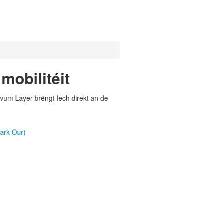
mobilitéit
vum Layer brëngt Iech direkt an de
park Our)