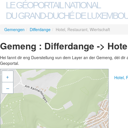
LE GÉOPORTAIL NATIONAL
DU GRAND-DUCHÉ DE LUXEMBO
Gemengen
/
Differdange
/
Hotel, Restaurant, Wiertschaft
Gemeng : Differdange -> Hotel
Hei fannt dir eng Duerstellung vun dem Layer an der Gemeng, déi dir 
Geoportal.
+
Hotel, 
–