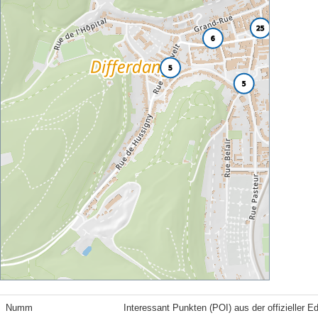
Numm
Interessant Punkten (POI) aus der offizieller E