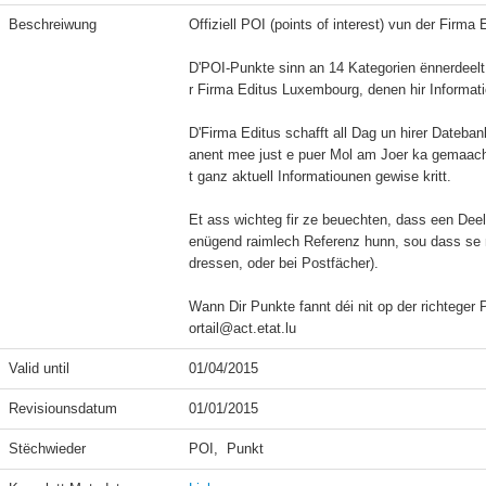
Beschreiwung
Offiziell POI (points of interest) vun der Firma
D'POI-Punkte sinn an 14 Kategorien ënnerdeelt
r Firma Editus Luxembourg, denen hir Informatio
D'Firma Editus schafft all Dag un hirer Dateban
anent mee just e puer Mol am Joer ka gemaach 
t ganz aktuell Informatiounen gewise kritt.

Et ass wichteg fir ze beuechten, dass een Dee
enügend raimlech Referenz hunn, sou dass se ni
dressen, oder bei Postfächer).

Wann Dir Punkte fannt déi nit op der richteger 
ortail@act.etat.lu
Valid until
01/04/2015
Revisiounsdatum
01/01/2015
Stëchwieder
POI,  Punkt