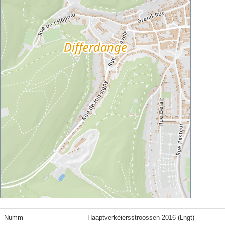
Numm
Haaptverkéiersstroossen 2016 (Lngt)