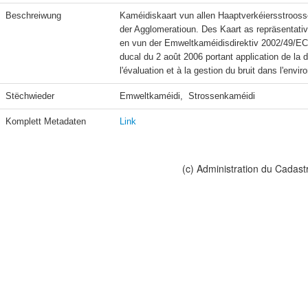
Beschreiwung
Kaméidiskaart vun allen Haaptverkéiersstrooss
der Agglomeratioun. Des Kaart as repräsentati
en vun der Emweltkaméidisdirektiv 2002/49/EC e
ducal du 2 août 2006 portant application de la 
l'évaluation et à la gestion du bruit dans l'envi
Stëchwieder
Emweltkaméidi,  Strossenkaméidi
Komplett Metadaten
Link
(c) Administration du Cadast