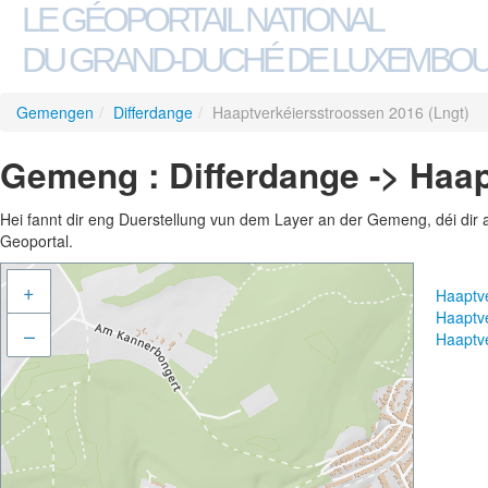
LE GÉOPORTAIL NATIONAL
DU GRAND-DUCHÉ DE LUXEMBO
Gemengen
/
Differdange
/
Haaptverkéiersstroossen 2016 (Lngt)
Gemeng : Differdange -> Haap
Hei fannt dir eng Duerstellung vun dem Layer an der Gemeng, déi dir 
Geoportal.
+
Haaptv
Haaptv
–
Haaptv