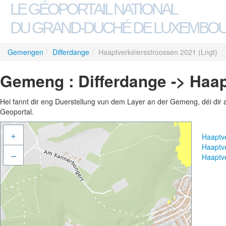
LE GÉOPORTAIL NATIONAL
DU GRAND-DUCHÉ DE LUXEMBO
Gemengen
/
Differdange
/
Haaptverkéiersstroossen 2021 (Lngt)
Gemeng : Differdange -> Haap
Hei fannt dir eng Duerstellung vun dem Layer an der Gemeng, déi dir 
Geoportal.
+
Haaptv
Haaptv
–
Haaptv