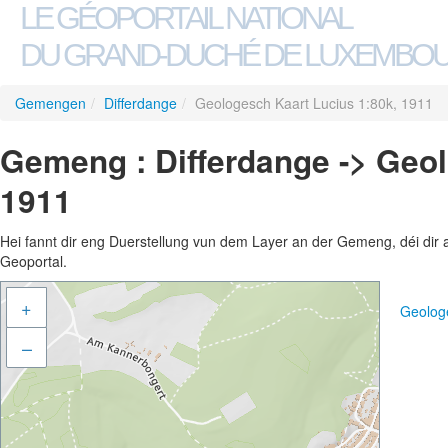
LE GÉOPORTAIL NATIONAL
DU GRAND-DUCHÉ DE LUXEMBO
Gemengen
/
Differdange
/
Geologesch Kaart Lucius 1:80k, 1911
Gemeng : Differdange -> Geol
1911
Hei fannt dir eng Duerstellung vun dem Layer an der Gemeng, déi dir 
Geoportal.
+
Geolog
–