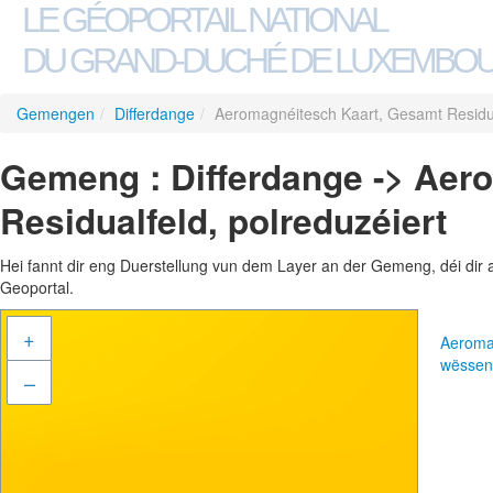
LE GÉOPORTAIL NATIONAL
DU GRAND-DUCHÉ DE LUXEMBO
Gemengen
/
Differdange
/
Aeromagnéitesch Kaart, Gesamt Residua
Gemeng : Differdange -> Aer
Residualfeld, polreduzéiert
Hei fannt dir eng Duerstellung vun dem Layer an der Gemeng, déi dir 
Geoportal.
+
Aeromag
wëssen
–