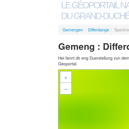
LE GÉOPORTAIL N
DU GRAND-DUCHÉ
Gemengen
/
Differdange
/
Spectro
Gemeng : Differ
Hei fannt dir eng Duerstellung vun de
Geoportal.
+
–