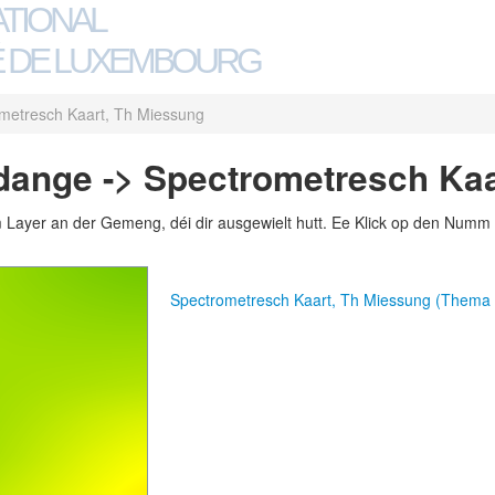
ATIONAL
 DE LUXEMBOURG
metresch Kaart, Th Miessung
dange -> Spectrometresch Kaa
m Layer an der Gemeng, déi dir ausgewielt hutt. Ee Klick op den Numm 
Spectrometresch Kaart, Th Miessung (Thema 