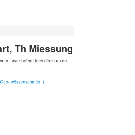
rt, Th Miessung
vum Layer brëngt Iech direkt an de
Geo- wëssenschaften )