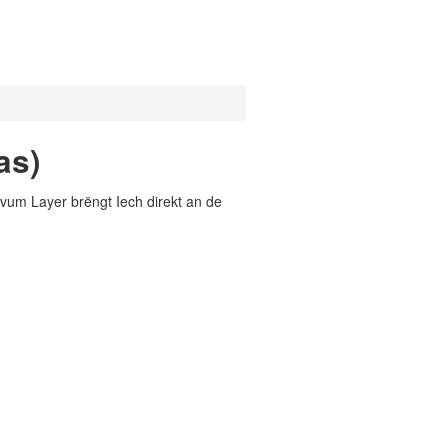
as)
vum Layer brëngt Iech direkt an de