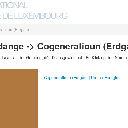
ATIONAL
 DE LUXEMBOURG
atioun (Erdgas)
dange -> Cogeneratioun (Erdg
m Layer an der Gemeng, déi dir ausgewielt hutt. Ee Klick op den Numm 
Cogeneratioun (Erdgas) (Thema Energie)