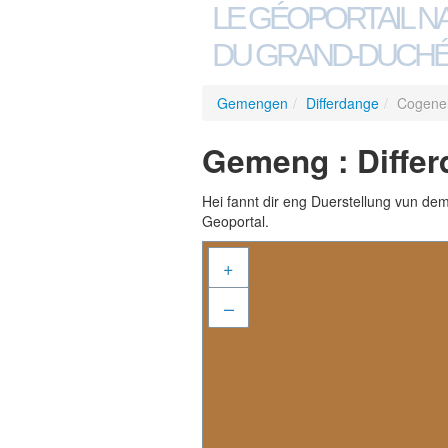
LE GÉOPORTAIL N
DU GRAND-DUCHÉ
Gemengen
/
Differdange
/
Cogener
Gemeng : Differ
Hei fannt dir eng Duerstellung vun de
Geoportal.
+
–