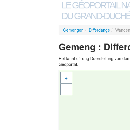
LE GÉOPORTAIL N
DU GRAND-DUCHÉ
Gemengen
/
Differdange
/
Wanden
Gemeng : Differ
Hei fannt dir eng Duerstellung vun de
Geoportal.
+
–