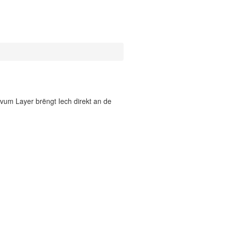
vum Layer brëngt Iech direkt an de