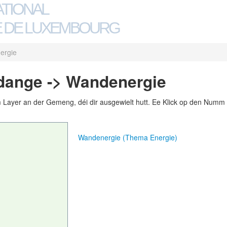
ATIONAL
 DE LUXEMBOURG
ergie
dange -> Wandenergie
m Layer an der Gemeng, déi dir ausgewielt hutt. Ee Klick op den Numm 
Wandenergie (Thema Energie)