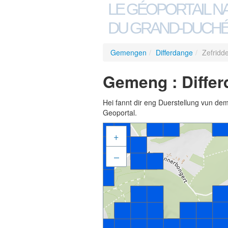
LE GÉOPORTAIL N
DU GRAND-DUCHÉ
Gemengen
/
Differdange
/
Zefridd
Gemeng : Differ
Hei fannt dir eng Duerstellung vun de
Geoportal.
+
–