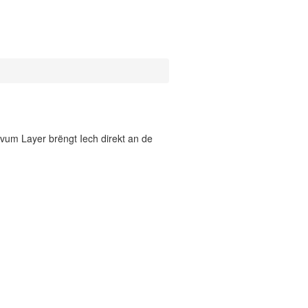
vum Layer brëngt Iech direkt an de