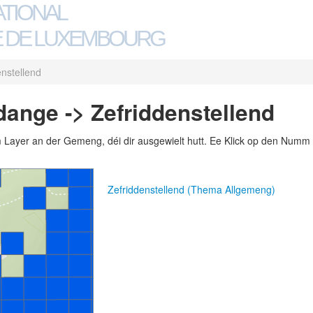
ATIONAL
 DE LUXEMBOURG
enstellend
dange -> Zefriddenstellend
m Layer an der Gemeng, déi dir ausgewielt hutt. Ee Klick op den Numm 
Zefriddenstellend (Thema Allgemeng)