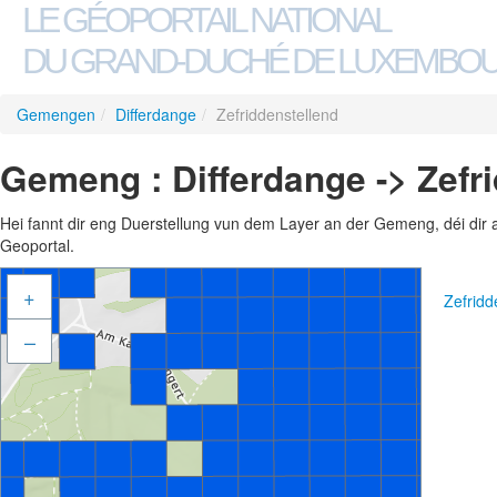
LE GÉOPORTAIL NATIONAL
DU GRAND-DUCHÉ DE LUXEMBO
Gemengen
/
Differdange
/
Zefriddenstellend
Gemeng : Differdange -> Zefr
Hei fannt dir eng Duerstellung vun dem Layer an der Gemeng, déi dir 
Geoportal.
+
Zefridd
–