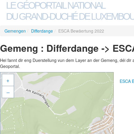
LE GÉOPORTAIL NATIONAL
DU GRAND-DUCHÉ DE LUXEMBO
Gemengen
/
Differdange
/
ESCA Bewäertung 2022
Gemeng : Differdange -> ES
Hei fannt dir eng Duerstellung vun dem Layer an der Gemeng, déi dir 
Geoportal.
+
ESCA B
–