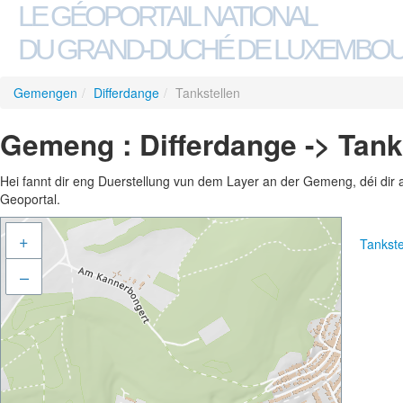
LE GÉOPORTAIL NATIONAL
DU GRAND-DUCHÉ DE LUXEMBO
Gemengen
/
Differdange
/
Tankstellen
Gemeng : Differdange -> Tank
Hei fannt dir eng Duerstellung vun dem Layer an der Gemeng, déi dir 
Geoportal.
+
Tankst
–