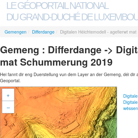
LE GÉOPORTAIL NATIONAL
DU GRAND-DUCHÉ DE LUXEMBO
Gemengen
/
Differdange
/
Digitalen Héichtemodell - agefierwt m
Gemeng : Differdange -> Digit
mat Schummerung 2019
Hei fannt dir eng Duerstellung vun dem Layer an der Gemeng, déi dir 
Geoportal.
+
Digita
Digita
–
wëssen