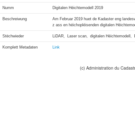
Numm
Digitalen Héichtemodell 2019
Beschreiwung
Am Februar 2019 huet de Kadaster eng landesw
z ass en héichopléisenden digitalen Héichtemod
Stëchwieder
LiDAR,  Laser scan,  digitalen Héichtemodell,
Komplett Metadaten
Link
(c) Administration du Cadast