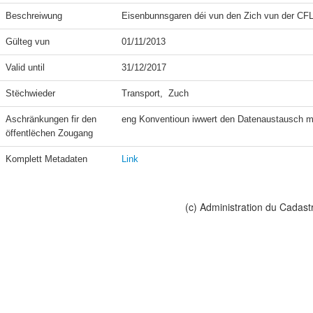
Beschreiwung
Eisenbunnsgaren déi vun den Zich vun der CFL
Gülteg vun
01/11/2013
Valid until
31/12/2017
Stëchwieder
Transport,  Zuch
Aschränkungen fir den 
eng Konventioun iwwert den Datenaustausch m
öffentlëchen Zougang
Komplett Metadaten
Link
(c) Administration du Cadast