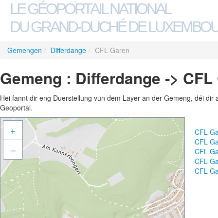
LE GÉOPORTAIL NATIONAL
DU GRAND-DUCHÉ DE LUXEMBO
Gemengen
/
Differdange
/
CFL Garen
Gemeng : Differdange -> CFL
Hei fannt dir eng Duerstellung vun dem Layer an der Gemeng, déi dir 
Geoportal.
+
CFL Ga
CFL Ga
–
CFL Ga
CFL Ga
CFL Ga