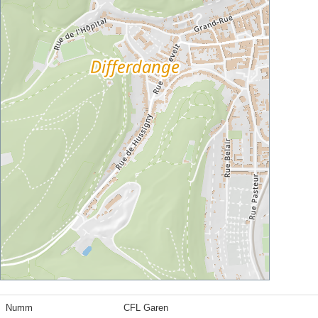
Numm
CFL Garen