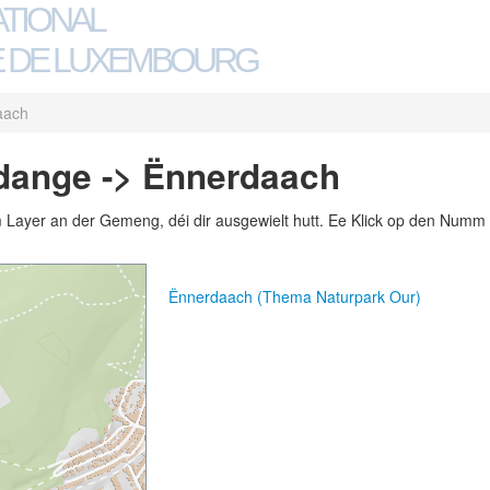
ATIONAL
 DE LUXEMBOURG
aach
dange -> Ënnerdaach
m Layer an der Gemeng, déi dir ausgewielt hutt. Ee Klick op den Numm 
Ënnerdaach (Thema Naturpark Our)