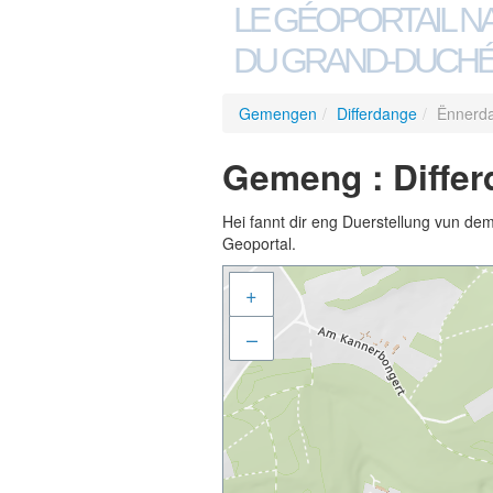
LE GÉOPORTAIL N
DU GRAND-DUCHÉ
Gemengen
/
Differdange
/
Ënnerd
Gemeng : Differ
Hei fannt dir eng Duerstellung vun de
Geoportal.
+
–