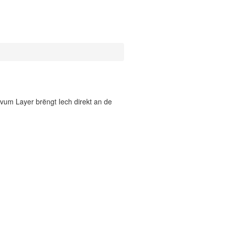
vum Layer brëngt Iech direkt an de