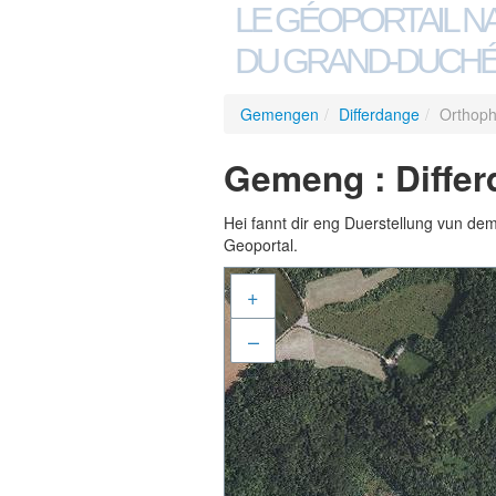
LE GÉOPORTAIL N
DU GRAND-DUCHÉ
Gemengen
/
Differdange
/
Orthoph
Gemeng : Differ
Hei fannt dir eng Duerstellung vun de
Geoportal.
+
–