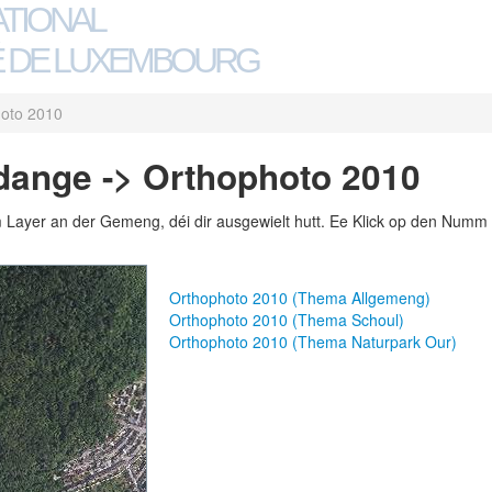
ATIONAL
 DE LUXEMBOURG
oto 2010
dange -> Orthophoto 2010
m Layer an der Gemeng, déi dir ausgewielt hutt. Ee Klick op den Numm 
Orthophoto 2010 (Thema Allgemeng)
Orthophoto 2010 (Thema Schoul)
Orthophoto 2010 (Thema Naturpark Our)