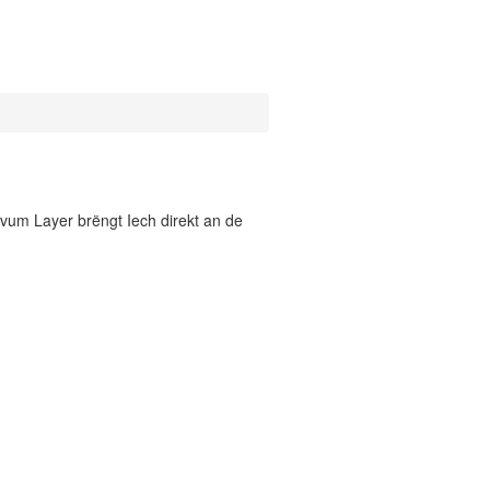
vum Layer brëngt Iech direkt an de