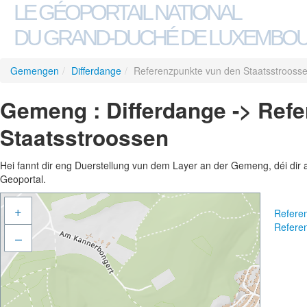
LE GÉOPORTAIL NATIONAL
DU GRAND-DUCHÉ DE LUXEMBO
Gemengen
/
Differdange
/
Referenzpunkte vun den Staatsstrooss
Gemeng : Differdange -> Ref
Staatsstroossen
Hei fannt dir eng Duerstellung vun dem Layer an der Gemeng, déi dir 
Geoportal.
+
Refere
Refere
–