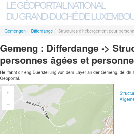
LE GÉOPORTAIL NATIONAL
DU GRAND-DUCHÉ DE LUXEMBO
Gemengen
/
Differdange
/
Structures d’hébergement pour person
Gemeng : Differdange -> Stru
personnes âgées et personn
Hei fannt dir eng Duerstellung vun dem Layer an der Gemeng, déi dir 
Geoportal.
+
Struct
Allgem
–